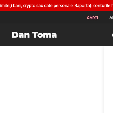
 bani, crypto sau date personale. Raportați conturile false.
CĂRȚI
A