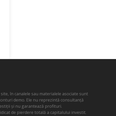
ite, în canalele sau materialele asociate sunt
 conturi demo. Ele nu reprezintă consultanță
estiții și nu garantează profituri.
dicat de pierdere totală a capitalului investit.