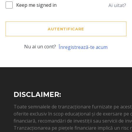
Keep me signed in
Ai uitat?
AUTENTIFICARE
Nu ai un cont?
Înregistrează-te acum
DISCLAIMER:
Toate semnalele de tranzacționare furnizate pe acest s
oferite exclusiv în scop educațional și de exersare pe
financiară, recomandări de investiții sau servicii de inv
Tranzacționarea pe piețele financiare implică un risc ri