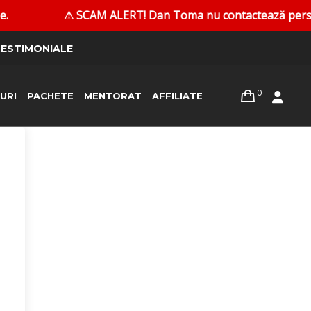
⚠ SCAM ALERT! Dan Toma nu contactează persoane în 
ESTIMONIALE
0
URI
PACHETE
MENTORAT
AFFILIATE