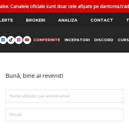
 Canalele oficiale sunt doar cele afișate pe dantoma.trade.
LERTE
BROKERI
ANALIZA
CONTACT
T
CONFERINTE
INCEPATORI
DISCORD
CURS
Bună, bine ai revenit!