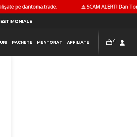
șate pe dantoma.trade.
⚠ SCAM ALERT! Dan Toma nu c
ESTIMONIALE
0
URI
PACHETE
MENTORAT
AFFILIATE