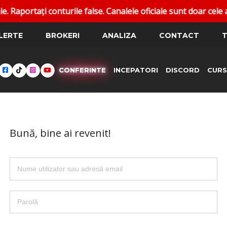
ortați conturile false. Canalele oficiale sunt doar cele afi
LERTE
BROKERI
ANALIZA
CONTACT
T
CONFERINTE
INCEPATORI
DISCORD
CURS
Bună, bine ai revenit!