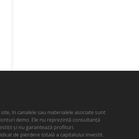
ite, în canalele sau materialele asociate sunt
 conturi demo. Ele nu reprezintă consultanță
estiții și nu garantează profituri.
dicat de pierdere totală a capitalului investit.