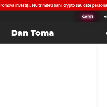
nvestiții. Nu trimiteți bani, crypto sau date personale. Rap
CĂRȚI
A