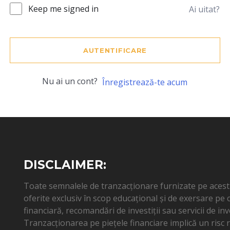
Keep me signed in
Ai uitat?
AUTENTIFICARE
Nu ai un cont?
Înregistrează-te acum
DISCLAIMER:
Toate semnalele de tranzacționare furnizate pe acest s
oferite exclusiv în scop educațional și de exersare pe
financiară, recomandări de investiții sau servicii de inv
Tranzacționarea pe piețele financiare implică un risc ri