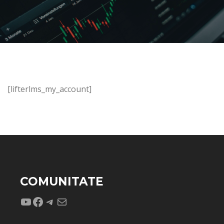
[lifterlms_my_account]
COMUNITATE
YouTube
Facebook
Telegram
Mail