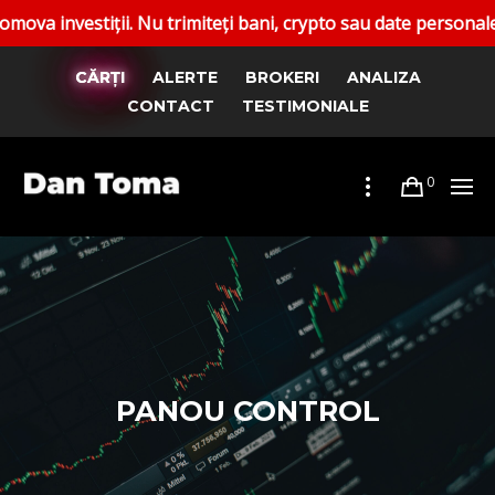
nvestiții. Nu trimiteți bani, crypto sau date personale. Rap
CĂRȚI
ALERTE
BROKERI
ANALIZA
CONTACT
TESTIMONIALE
0
PANOU CONTROL