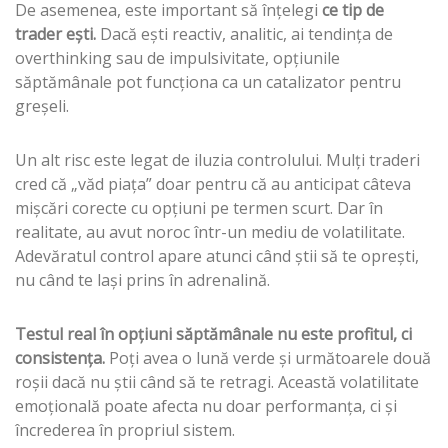
De asemenea, este important să înțelegi
ce tip de
trader ești.
Dacă ești reactiv, analitic, ai tendința de
overthinking sau de impulsivitate, opțiunile
săptămânale pot funcționa ca un catalizator pentru
greșeli.
Un alt risc este legat de iluzia controlului. Mulți traderi
cred că „văd piața” doar pentru că au anticipat câteva
mișcări corecte cu opțiuni pe termen scurt. Dar în
realitate, au avut noroc într-un mediu de volatilitate.
Adevăratul control apare atunci când știi să te oprești,
nu când te lași prins în adrenalină.
Testul real în opțiuni săptămânale nu este profitul, ci
consistența.
Poți avea o lună verde și următoarele două
roșii dacă nu știi când să te retragi. Această volatilitate
emoțională poate afecta nu doar performanța, ci și
încrederea în propriul sistem.