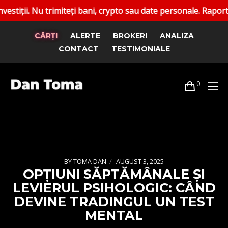
i bani, crypto sau date personale. Raportați conturile false
CĂRȚI
ALERTE
BROKERI
ANALIZA
CONTACT
TESTIMONIALE
0
BY
TOMA DAN
AUGUST 3, 2025
OPȚIUNI SĂPTĂMÂNALE ȘI
LEVIERUL PSIHOLOGIC: CÂND
DEVINE TRADINGUL UN TEST
MENTAL