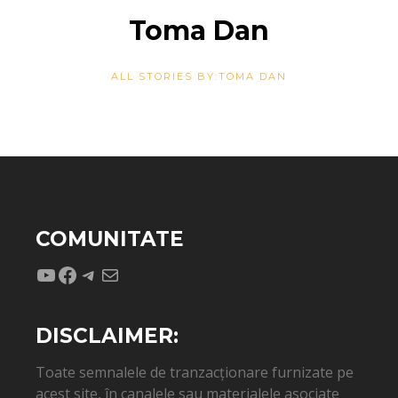
Toma Dan
ALL STORIES BY:TOMA DAN
COMUNITATE
YouTube
Facebook
Telegram
Mail
DISCLAIMER:
Toate semnalele de tranzacționare furnizate pe
acest site, în canalele sau materialele asociate