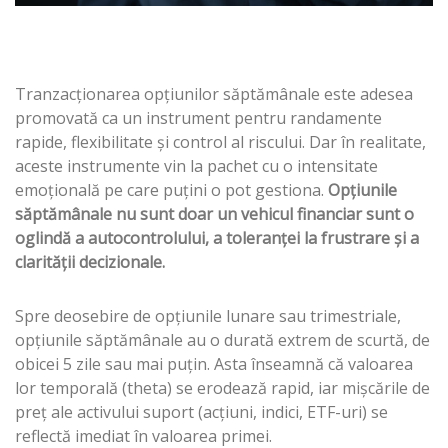
Tranzacționarea opțiunilor săptămânale este adesea
promovată ca un instrument pentru randamente
rapide, flexibilitate și control al riscului. Dar în realitate,
aceste instrumente vin la pachet cu o intensitate
emoțională pe care puțini o pot gestiona.
Opțiunile
săptămânale nu sunt doar un vehicul financiar sunt o
oglindă a autocontrolului, a toleranței la frustrare și a
clarității decizionale.
Spre deosebire de opțiunile lunare sau trimestriale,
opțiunile săptămânale au o durată extrem de scurtă, de
obicei 5 zile sau mai puțin. Asta înseamnă că valoarea
lor temporală (theta) se erodează rapid, iar mișcările de
preț ale activului suport (acțiuni, indici, ETF-uri) se
reflectă imediat în valoarea primei.