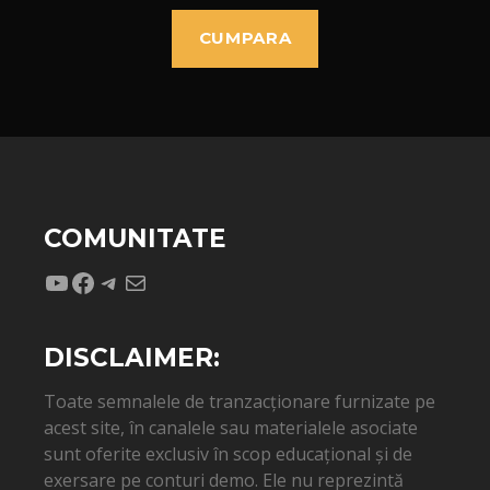
CUMPARA
COMUNITATE
YouTube
Facebook
Telegram
Mail
DISCLAIMER:
Toate semnalele de tranzacționare furnizate pe
acest site, în canalele sau materialele asociate
sunt oferite exclusiv în scop educațional și de
exersare pe conturi demo. Ele nu reprezintă