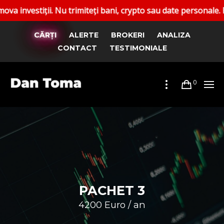
Nu trimiteți bani, crypto sau date personale. Raportați cont
CĂRȚI
ALERTE
BROKERI
ANALIZA
CONTACT
TESTIMONIALE
0
PACHET 3
4200 Euro / an