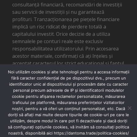
consultanță financiară, recomandări de investiții
sau servicii de investiții și nu garantează
profituri. Tranzacționarea pe piețele financiare
implică un risc ridicat de pierdere totală a
capitalului investit. Orice decizie de a utiliza
semnalele pe conturi reale este exclusiv
responsabilitatea utilizatorului. Prin accesarea
acestor materiale, confirmați că ați înțeles și
acceptat caracterul lor strict educațional și faptul
că autorul nu poate fi tras la răspundere pentru
Noi utilizăm cookies și alte tehnologii pentru a accesa informații
eventuale pierderi financiare.
fără caracter confidențial de pe dispozitivul dvs., precum un
identificator unic al dispozitivului și procesăm date cu caracter
personal precum adresele de IP și identificatorii modulelor
cookie pentru afișarea reclamelor personalizate, măsurarea
traficului pe platformă, măsurarea preferințelor vizitatorilor
noștri, pentru a vă oferi un conținut personalizat, etc. Dacă
doriți să aflați mai multe despre tipurile de cookie-uri pe care le
utilizăm, despre modul în care pot fi dezactivate și dacă doriți
SUPORT EMAIL: SUPPORT@DANTOMA.TRADE
să configurați opțiunile cookies, vă invităm să consultați politica
noastră, disponibilă aici https://dantoma.trade/politica-cookies/
CONFERINTA INVESTITII
CONFERINTA TRADING