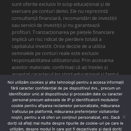
sunt oferite exclusiv în scop educațional și de
exersare pe conturi demo. Ele nu reprezintă
consultanță financiară, recomandări de investiții
sau servicii de investiții și nu garantează
profituri. Tranzacționarea pe piețele financiare
implică un risc ridicat de pierdere totală a
capitalului investit. Orice decizie de a utiliza
semnalele pe conturi reale este exclusiv
responsabilitatea utilizatorului. Prin accesarea
acestor materiale, confirmați că ați înțeles și
acceptat caracterul lor strict educațional și faptul
că autorul nu poate fi tras la răspundere pentru
Noi utilizăm cookies și alte tehnologii pentru a accesa informații
eventuale pierderi financiare.
fără caracter confidențial de pe dispozitivul dvs., precum un
identificator unic al dispozitivului și procesăm date cu caracter
personal precum adresele de IP și identificatorii modulelor
cookie pentru afișarea reclamelor personalizate, măsurarea
traficului pe platformă, măsurarea preferințelor vizitatorilor
noștri, pentru a vă oferi un conținut personalizat, etc. Dacă
doriți să aflați mai multe despre tipurile de cookie-uri pe care le
utilizăm, despre modul în care pot fi dezactivate și dacă doriți
SUPORT EMAIL: SUPPORT@DANTOMA.TRADE