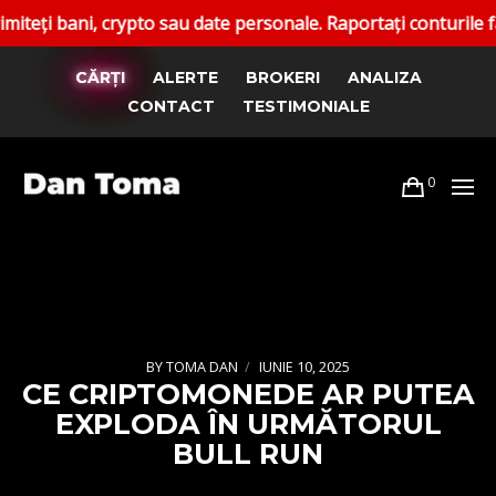
, crypto sau date personale. Raportați conturile false. Cana
CĂRȚI
ALERTE
BROKERI
ANALIZA
CONTACT
TESTIMONIALE
0
BY
TOMA DAN
IUNIE 10, 2025
CE CRIPTOMONEDE AR PUTEA
EXPLODA ÎN URMĂTORUL
BULL RUN