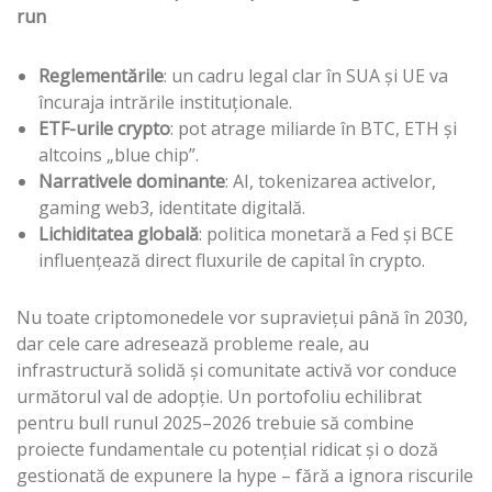
run
Reglementările
: un cadru legal clar în SUA și UE va
încuraja intrările instituționale.
ETF-urile crypto
: pot atrage miliarde în BTC, ETH și
altcoins „blue chip”.
Narrativele dominante
: AI, tokenizarea activelor,
gaming web3, identitate digitală.
Lichiditatea globală
: politica monetară a Fed și BCE
influențează direct fluxurile de capital în crypto.
Nu toate criptomonedele vor supraviețui până în 2030,
dar cele care adresează probleme reale, au
infrastructură solidă și comunitate activă vor conduce
următorul val de adopție. Un portofoliu echilibrat
pentru bull runul 2025–2026 trebuie să combine
proiecte fundamentale cu potențial ridicat și o doză
gestionată de expunere la hype – fără a ignora riscurile