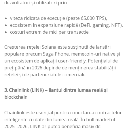
dezvoltatori și utilizatori prin:
viteza ridicată de execuție (peste 65.000 TPS),
ecosistem în expansiune rapidă (DeFi, gaming, NFT),
costuri extrem de mici per tranzacție.
Creșterea rețelei Solana este susținută de lansări
populare precum Saga Phone, memecoin-uri native și
un ecosistem de aplicații user-friendly. Potențialul de
preț până în 2026 depinde de menținerea stabilității
rețelei și de parteneriatele comerciale.
3. Chainlink (LINK) – liantul dintre lumea reală și
blockchain
Chainlink este esențial pentru conectarea contractelor
inteligente cu date din lumea reală. În bull marketul
2025–2026, LINK ar putea beneficia masiv de: