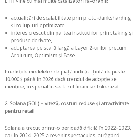
ETH vine cu mai multe catalizatori favorabili:
actualizări de scalabilitate prin proto-danksharding
și rollup-uri optimizate,
interes crescut din partea instituțiilor prin staking și
produse derivate,
adoptarea pe scară largă a Layer 2-urilor precum
Arbitrum, Optimism și Base.
Predicțiile modelelor de piață indică o țintă de peste
10.000$ până în 2026 dacă trendul de adopție se
menține, în special în sectorul financiar tokenizat.
2. Solana (SOL) – viteză, costuri reduse și atractivitate
pentru retail
Solana a trecut printr-o perioadă dificilă în 2022–2023,
dar în 2024–2025 a revenit spectaculos, atrăgând