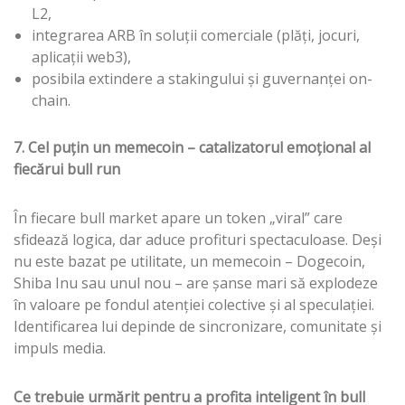
L2,
integrarea ARB în soluții comerciale (plăți, jocuri,
aplicații web3),
posibila extindere a stakingului și guvernanței on-
chain.
7. Cel puțin un memecoin – catalizatorul emoțional al
fiecărui bull run
În fiecare bull market apare un token „viral” care
sfidează logica, dar aduce profituri spectaculoase. Deși
nu este bazat pe utilitate, un memecoin – Dogecoin,
Shiba Inu sau unul nou – are șanse mari să explodeze
în valoare pe fondul atenției colective și al speculației.
Identificarea lui depinde de sincronizare, comunitate și
impuls media.
Ce trebuie urmărit pentru a profita inteligent în bull