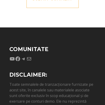
COMUNITATE
YouTube
Facebook
Telegram
Mail
DISCLAIMER:
Toate semnalele de tranzacționare furnizate pe
acest site, în canalele sau materialele asociate
sunt oferite exclusiv în scop educațional și de
exersare pe conturi demo. Ele nu reprezintă