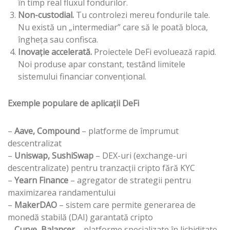
în timp real fluxul fondurilor.
Non-custodial.
Tu controlezi mereu fondurile tale.
Nu există un „intermediar” care să le poată bloca,
îngheța sau confisca.
Inovație accelerată.
Proiectele DeFi evoluează rapid.
Noi produse apar constant, testând limitele
sistemului financiar convențional.
Exemple populare de aplicații DeFi
–
Aave, Compound
– platforme de împrumut
descentralizat
–
Uniswap, SushiSwap
– DEX-uri (exchange-uri
descentralizate) pentru tranzacții cripto fără KYC
–
Yearn Finance
– agregator de strategii pentru
maximizarea randamentului
–
MakerDAO
– sistem care permite generarea de
monedă stabilă (DAI) garantată cripto
–
Curve, Balancer
– platforme specializate în lichiditate