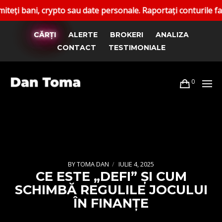
 crypto sau date personale. Raportați conturile false. Cana
CĂRȚI
ALERTE
BROKERI
ANALIZA
CONTACT
TESTIMONIALE
0
BY
TOMA DAN
IULIE 4, 2025
CE ESTE „DEFI” ȘI CUM
SCHIMBĂ REGULILE JOCULUI
ÎN FINANȚE