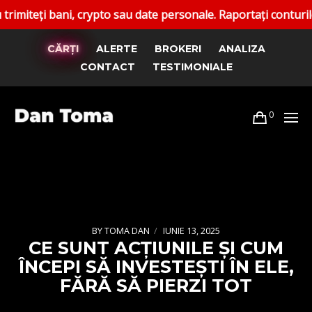
 bani, crypto sau date personale. Raportați conturile false.
CĂRȚI
ALERTE
BROKERI
ANALIZA
CONTACT
TESTIMONIALE
0
BY
TOMA DAN
IUNIE 13, 2025
CE SUNT ACȚIUNILE ȘI CUM
ÎNCEPI SĂ INVESTEȘTI ÎN ELE,
FĂRĂ SĂ PIERZI TOT