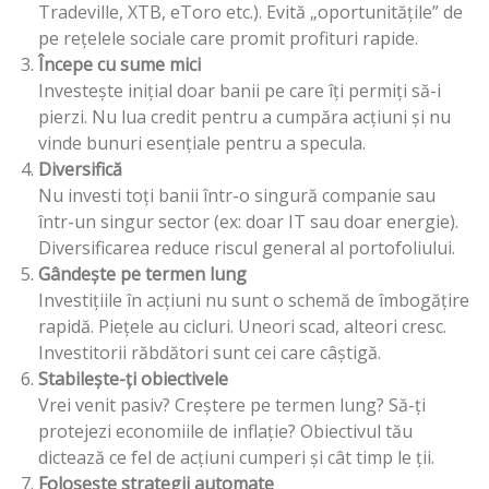
Tradeville, XTB, eToro etc.). Evită „oportunitățile” de
pe rețelele sociale care promit profituri rapide.
Începe cu sume mici
Investește inițial doar banii pe care îți permiți să-i
pierzi. Nu lua credit pentru a cumpăra acțiuni și nu
vinde bunuri esențiale pentru a specula.
Diversifică
Nu investi toți banii într-o singură companie sau
într-un singur sector (ex: doar IT sau doar energie).
Diversificarea reduce riscul general al portofoliului.
Gândește pe termen lung
Investițiile în acțiuni nu sunt o schemă de îmbogățire
rapidă. Piețele au cicluri. Uneori scad, alteori cresc.
Investitorii răbdători sunt cei care câștigă.
Stabilește-ți obiectivele
Vrei venit pasiv? Creștere pe termen lung? Să-ți
protejezi economiile de inflație? Obiectivul tău
dictează ce fel de acțiuni cumperi și cât timp le ții.
Folosește strategii automate