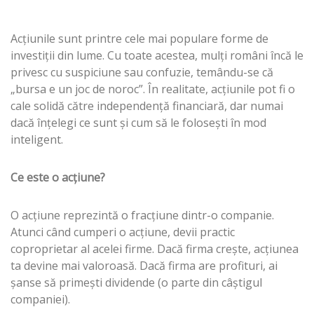
Acțiunile sunt printre cele mai populare forme de
investiții din lume. Cu toate acestea, mulți români încă le
privesc cu suspiciune sau confuzie, temându-se că
„bursa e un joc de noroc”. În realitate, acțiunile pot fi o
cale solidă către independență financiară, dar numai
dacă înțelegi ce sunt și cum să le folosești în mod
inteligent.
Ce este o acțiune?
O acțiune reprezintă o fracțiune dintr-o companie.
Atunci când cumperi o acțiune, devii practic
coproprietar al acelei firme. Dacă firma crește, acțiunea
ta devine mai valoroasă. Dacă firma are profituri, ai
șanse să primești dividende (o parte din câștigul
companiei).