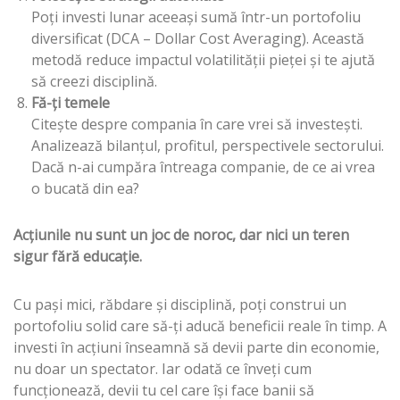
Poți investi lunar aceeași sumă într-un portofoliu
diversificat (DCA – Dollar Cost Averaging). Această
metodă reduce impactul volatilității pieței și te ajută
să creezi disciplină.
Fă-ți temele
Citește despre compania în care vrei să investești.
Analizează bilanțul, profitul, perspectivele sectorului.
Dacă n-ai cumpăra întreaga companie, de ce ai vrea
o bucată din ea?
Acțiunile nu sunt un joc de noroc, dar nici un teren
sigur fără educație.
Cu pași mici, răbdare și disciplină, poți construi un
portofoliu solid care să-ți aducă beneficii reale în timp. A
investi în acțiuni înseamnă să devii parte din economie,
nu doar un spectator. Iar odată ce înveți cum
funcționează, devii tu cel care își face banii să