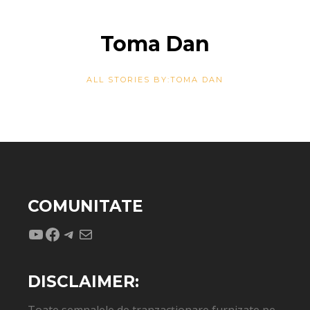
Toma Dan
ALL STORIES BY:TOMA DAN
COMUNITATE
YouTube
Facebook
Telegram
Mail
DISCLAIMER:
Toate semnalele de tranzacționare furnizate pe