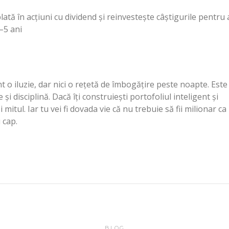
ată în acțiuni cu dividend și reinvestește câștigurile pentru 
–5 ani
nt o iluzie, dar nici o rețetă de îmbogățire peste noapte. Este
i disciplină. Dacă îți construiești portofoliul inteligent și
itul. Iar tu vei fi dovada vie că nu trebuie să fii milionar ca
u cap.
BLOG