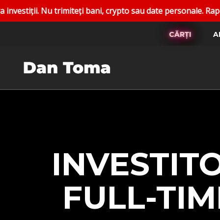
ani, crypto sau date personale. Raportați conturile false. C
CĂRȚI
A
INVESTITO
FULL-TIM