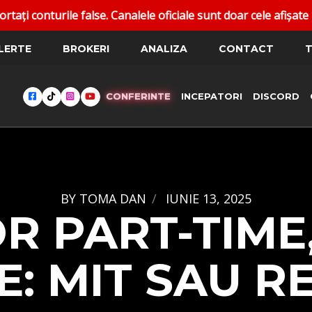
analele oficiale sunt doar cele afișate pe dantoma.trade.
LERTE
BROKERI
ANALIZA
CONTACT
T
CONFERINTE
INCEPATORI
DISCORD
BY
TOMA DAN
IUNIE 13, 2025
R PART-TIME
E: MIT SAU R