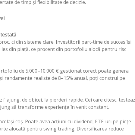
ate de timp și flexibilitate de decizie.
vel
 testată
roc, ci din sisteme clare. Investitorii part-time de succes își
 ies din piață, ce procent din portofoliu alocă pentru risc
portofoliu de 5.000–10.000 € gestionat corect poate genera
și randamente realiste de 8–15% anual, poți construi pe
i” ajung, de obicei, la pierderi rapide. Cei care citesc, testea
ajung să transforme experiența în venit constant.
 același coș. Poate avea acțiuni cu dividend, ETF-uri pe piețe
parte alocată pentru swing trading. Diversificarea reduce