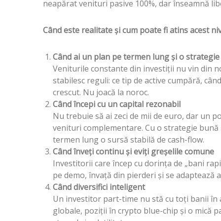
neapărat venituri pasive 100%, dar înseamnă libert
Când este realitate și cum poate fi atins acest ni
Când ai un plan pe termen lung și o strategie
Veniturile constante din investiții nu vin din no
stabilesc reguli: ce tip de active cumpără, când
crescut. Nu joacă la noroc.
Când începi cu un capital rezonabil
Nu trebuie să ai zeci de mii de euro, dar un 
venituri complementare. Cu o strategie bună 
termen lung o sursă stabilă de cash-flow.
Când înveți continu și eviți greșelile comune
Investitorii care încep cu dorința de „bani rapiz
pe demo, învață din pierderi și se adaptează 
Când diversifici inteligent
Un investitor part-time nu stă cu toți banii în
globale, poziții în crypto blue-chip și o mică 