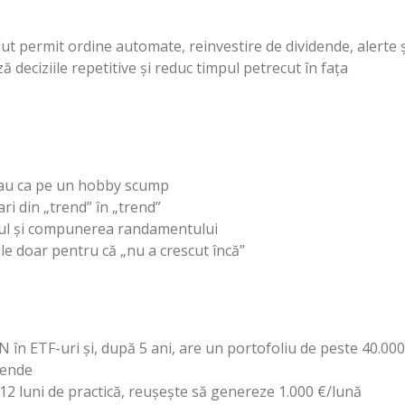
 permit ordine automate, reinvestire de dividende, alerte ș
ză deciziile repetitive și reduc timpul petrecut în fața
c sau ca pe un hobby scump
ri din „trend” în „trend”
scul și compunerea randamentului
ile doar pentru că „nu a crescut încă”
 în ETF-uri și, după 5 ani, are un portofoliu de peste 40.000
dende
12 luni de practică, reușește să genereze 1.000 €/lună