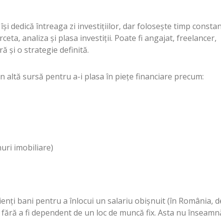
și dedică întreaga zi investițiilor, dar folosește timp consta
eta, analiza și plasa investiții. Poate fi angajat, freelancer,
ă și o strategie definită.
din altă sursă pentru a-i plasa în piețe financiare precum:
uri imobiliare)
ienți bani pentru a înlocui un salariu obișnuit (în România, d
r fără a fi dependent de un loc de muncă fix. Asta nu înseamn