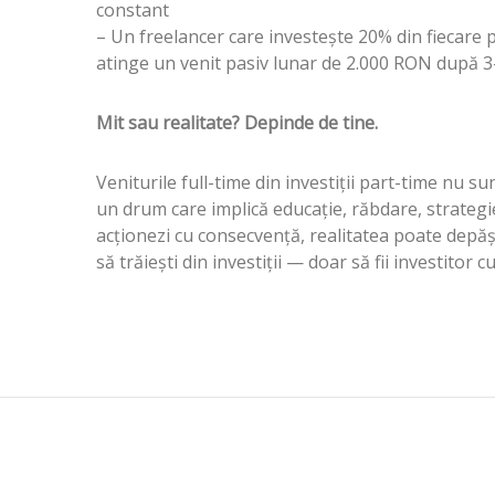
constant
– Un freelancer care investește 20% din fiecare pl
atinge un venit pasiv lunar de 2.000 RON după 3
Mit sau realitate? Depinde de tine.
Veniturile full-time din investiții part-time nu su
un drum care implică educație, răbdare, strategie ș
acționezi cu consecvență, realitatea poate depăși m
să trăiești din investiții — doar să fii investitor c