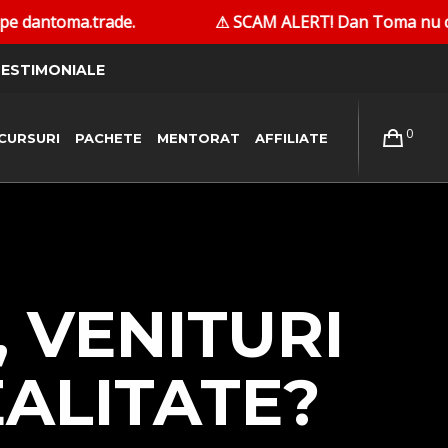
⚠ SCAM ALERT! Dan Toma nu contactează persoane în pr
ESTIMONIALE
0
CURSURI
PACHETE
MENTORAT
AFFILIATE
, VENITURI
EALITATE?