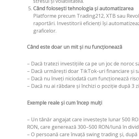
stresul și volatilitatea.
Când folosești tehnologia și automatizarea
Platforme precum Trading212, XTB sau Revolut
raportări. Investitorii eficienți își automatizea
graficelor.
Când este doar un mit și nu funcționează
– Dacă tratezi investițiile ca pe un joc de noro
– Dacă urmărești doar TikTok-uri financiare și sa
– Dacă nu înveți niciodată cum funcționează ri
– Dacă nu ai răbdare și închizi o poziție după 3 z
Exemple reale și cum încep mulți
– Un tânăr angajat care investește lunar 500 RON
RON, care generează 300–500 RON/lună în divi
– O persoană care învață swing trading și, după 