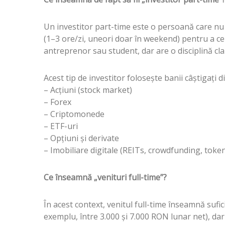
Un investitor part-time este o persoană care nu î
(1–3 ore/zi, uneori doar în weekend) pentru a cerc
antreprenor sau student, dar are o disciplină clar
Acest tip de investitor folosește banii câștigați 
– Acțiuni (stock market)
– Forex
– Criptomonede
– ETF-uri
– Opțiuni și derivate
– Imobiliare digitale (REITs, crowdfunding, token
Ce înseamnă „venituri full-time”?
În acest context, venitul full-time înseamnă sufic
exemplu, între 3.000 și 7.000 RON lunar net), da