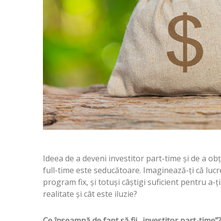
Ideea de a deveni investitor part-time și de a ob
full-time este seducătoare. Imaginează-ți că lucr
program fix, și totuși câștigi suficient pentru a-ți
realitate și cât este iluzie?
Ce înseamnă de fapt să fii „investitor part-time”