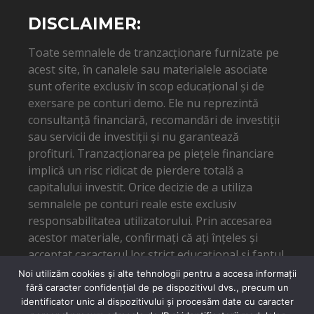
DISCLAIMER:
Toate semnalele de tranzacționare furnizate pe
acest site, în canalele sau materialele asociate
sunt oferite exclusiv în scop educațional și de
exersare pe conturi demo. Ele nu reprezintă
consultanță financiară, recomandări de investiții
sau servicii de investiții și nu garantează
profituri. Tranzacționarea pe piețele financiare
implică un risc ridicat de pierdere totală a
capitalului investit. Orice decizie de a utiliza
semnalele pe conturi reale este exclusiv
responsabilitatea utilizatorului. Prin accesarea
acestor materiale, confirmați că ați înțeles și
acceptat caracterul lor strict educațional și faptul
că autorul nu poate fi tras la răspundere pentru
Noi utilizăm cookies și alte tehnologii pentru a accesa informații
eventuale pierderi financiare.
fără caracter confidențial de pe dispozitivul dvs., precum un
identificator unic al dispozitivului și procesăm date cu caracter