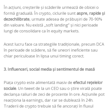
În acțiuni, creșterile și scăderile urmează de obicei o
formă graduală. În crypto, ciclurile sunt
aspre, rapide și
dezechilibrate
, urmate adesea de prăbușiri de 70-90%
din valoare. Nu există „soft landing” și nici perioade
lungi de consolidare ca în equity markets.
Acest lucru face ca strategiile tradiționale, precum DCA
în perioade de scădere, să fie uneori ineficiente sau
chiar periculoase în lipsa unui timing corect.
3. Influenceri, social media și sentimentul de masă
Piața crypto este alimentată masiv de
efectul rețelelor
sociale
. Un tweet de la un CEO sau o știre virală poate
declanșa raliuri de zeci de procente în ore. Acțiunile pot
reacționa la earnings, dar rar se dublează în 24h.
Traderii de crypto trebuie să fie ancorați în fluxul