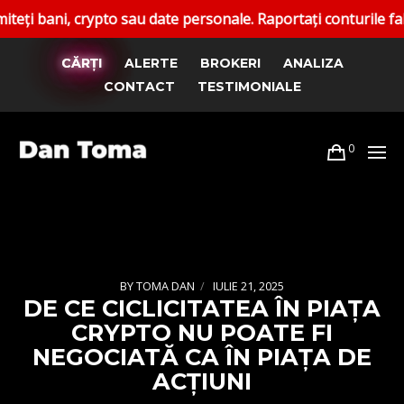
 crypto sau date personale. Raportați conturile false. Canal
CĂRȚI
ALERTE
BROKERI
ANALIZA
CONTACT
TESTIMONIALE
0
BY
TOMA DAN
IULIE 21, 2025
DE CE CICLICITATEA ÎN PIAȚA
CRYPTO NU POATE FI
NEGOCIATĂ CA ÎN PIAȚA DE
ACȚIUNI