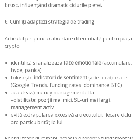
brusc, influențând dramatic ciclurile pieței.
6. Cum îți adaptezi strategia de trading
Articolul propune o abordare diferențiată pentru piața
crypto:
identifică și analizează
faze emoționale
(accumulare,
hype, panică)
folosește
indicatori de sentiment
și de poziționare
(Google Trends, funding rates, dominance BTC)
adaptează money managementul la
volatilitate:
poziții mai mici, SL-uri mai largi,
management activ
evită extrapolarea excesivă a trecutului, fiecare ciclu
are particularitățile lui
Pentru traderii români, această diferență fundamentală