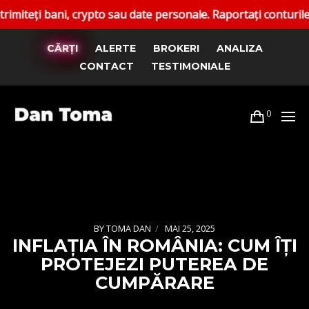
ani, crypto sau date personale. Raportați conturile false. C
CĂRȚI
ALERTE
BROKERI
ANALIZA
CONTACT
TESTIMONIALE
0
BY
TOMA DAN
MAI 25, 2025
INFLAȚIA ÎN ROMÂNIA: CUM ÎȚI
PROTEJEZI PUTEREA DE
CUMPĂRARE