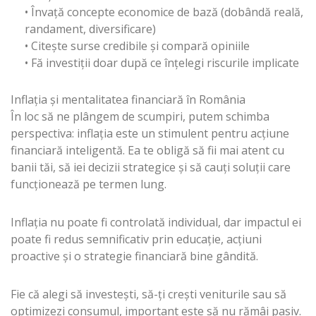
• Învață concepte economice de bază (dobândă reală,
randament, diversificare)
• Citește surse credibile și compară opiniile
• Fă investiții doar după ce înțelegi riscurile implicate
Inflația și mentalitatea financiară în România
În loc să ne plângem de scumpiri, putem schimba
perspectiva: inflația este un stimulent pentru acțiune
financiară inteligentă. Ea te obligă să fii mai atent cu
banii tăi, să iei decizii strategice și să cauți soluții care
funcționează pe termen lung.
Inflația nu poate fi controlată individual, dar impactul ei
poate fi redus semnificativ prin educație, acțiuni
proactive și o strategie financiară bine gândită.
Fie că alegi să investești, să-ți crești veniturile sau să
optimizezi consumul, important este să nu rămâi pasiv.