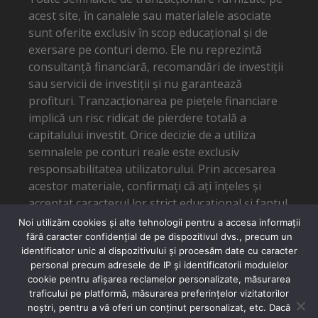
acest site, în canalele sau materialele asociate
sunt oferite exclusiv în scop educațional și de
exersare pe conturi demo. Ele nu reprezintă
consultanță financiară, recomandări de investiții
sau servicii de investiții și nu garantează
profituri. Tranzacționarea pe piețele financiare
implică un risc ridicat de pierdere totală a
capitalului investit. Orice decizie de a utiliza
semnalele pe conturi reale este exclusiv
responsabilitatea utilizatorului. Prin accesarea
acestor materiale, confirmați că ați înțeles și
acceptat caracterul lor strict educațional și faptul
că autorul nu poate fi tras la răspundere pentru
Noi utilizăm cookies și alte tehnologii pentru a accesa informații
eventuale pierderi financiare.
fără caracter confidențial de pe dispozitivul dvs., precum un
identificator unic al dispozitivului și procesăm date cu caracter
personal precum adresele de IP și identificatorii modulelor
cookie pentru afișarea reclamelor personalizate, măsurarea
traficului pe platformă, măsurarea preferințelor vizitatorilor
noștri, pentru a vă oferi un conținut personalizat, etc. Dacă