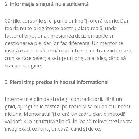
2. Informația singură nu e suficientă
Cărțile, cursurile și clipurile online îți oferă teorie. Dar
teoria nu te pregătește pentru piața reală, unde
factorul emoțional, presiunea deciziei rapide și
gestionarea pierderilor fac diferența. Un mentor te
învață exact ce să urmărești într-o zi de tranzacționare,
cum se face selecția setup-urilor și, mai ales, când să
stai pe margine.
3. Pierzi timp prețios în haosul informațional
Internetul e plin de strategii contradictorii. Fără un
ghid, ajungi să le testezi pe toate și să nu aprofundezi
niciuna. Mentoratul îți oferă un cadru clar, o metodă
validată și o structură zilnică. În loc să reinventezi roata,
înveți exact ce funcționează, când și de ce.