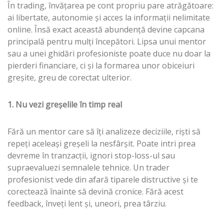
În trading, învățarea pe cont propriu pare atrăgătoare:
ai libertate, autonomie și acces la informații nelimitate
online. Însă exact această abundență devine capcana
principală pentru mulți începători. Lipsa unui mentor
sau a unei ghidări profesioniste poate duce nu doar la
pierderi financiare, ci și la formarea unor obiceiuri
greșite, greu de corectat ulterior.
1. Nu vezi greșelile în timp real
Fără un mentor care să îți analizeze deciziile, riști să
repeți aceleași greșeli la nesfârșit. Poate intri prea
devreme în tranzacții, ignori stop-loss-ul sau
supraevaluezi semnalele tehnice. Un trader
profesionist vede din afară tiparele distructive și te
corectează înainte să devină cronice. Fără acest
feedback, înveți lent și, uneori, prea târziu.