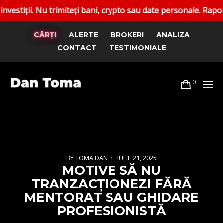
imiteți bani, crypto sau date personale. Raportați conturile
CĂRȚI
ALERTE
BROKERI
ANALIZA
CONTACT
TESTIMONIALE
0
BY
TOMA DAN
IULIE 21, 2025
MOTIVE SĂ NU
TRANZACȚIONEZI FĂRĂ
MENTORAT SAU GHIDARE
PROFESIONISTĂ