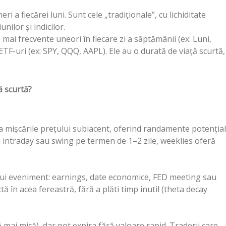
eri a fiecărei luni. Sunt cele „tradiționale”, cu lichiditate
nilor și indicilor.
mai frecvente uneori în fiecare zi a săptămânii (ex: Luni,
ETF-uri (ex: SPY, QQQ, AAPL). Ele au o durată de viață scurtă,
ă scurtă?
a mișcările prețului subiacent, oferind randamente potențial
ii intraday sau swing pe termen de 1–2 zile, weeklies oferă
unui eveniment: earnings, date economice, FED meeting sau
 în acea fereastră, fără a plăti timp inutil (theta decay
mai mică), dar pot expira fără valoare rapid. Traderii care