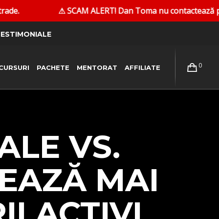
AM ALERT! Dan Toma nu contactează persoane în privat pentru 
ESTIMONIALE
0
CURSURI
PACHETE
MENTORAT
AFFILIATE
ALE VS.
EAZĂ MAI
I ACTIVI