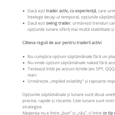
Dacă ești
trader activ, cu experiență
, care urm
înțelege decay-ul temporal, opțiunile săptăm
Dacă ești
swing trader
, urmărești trenduri ca
opțiunile lunare oferă mai multă stabilitate ș
Câteva reguli de aur pentru traderii activi
Nu cumpăra opțiuni săptămânale fără un plan 
Nu vinde opțiuni săptămânale naked fără acop
Testează întâi pe acțiuni lichide (ex: SPY, Q
mari.
Urmărește „implied volatility” și rapoarte im
Opțiunile săptămânale și lunare sunt două unelte 
precise, rapide și riscante. Cele lunare sunt inst
strategice.
Alegerea nu e între „bun” și „rău”, ci între
ce tip