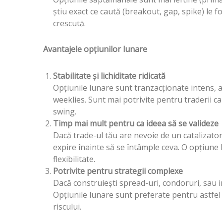
știu exact ce caută (breakout, gap, spike) le f
crescută.
Avantajele opțiunilor lunare
Stabilitate și lichiditate ridicată
Opțiunile lunare sunt tranzacționate intens, au
weeklies. Sunt mai potrivite pentru traderii c
swing.
Timp mai mult pentru ca ideea să se valideze
Dacă trade-ul tău are nevoie de un catalizato
expire înainte să se întâmple ceva. O opțiune 
flexibilitate.
Potrivite pentru strategii complexe
Dacă construiești spread-uri, condoruri, sau ir
Opțiunile lunare sunt preferate pentru astfel d
riscului.