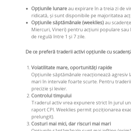
Opțiunile lunare
au expirare în a treia zi de vin
ridicată, și sunt disponibile pe majoritatea acțiu
Opțiunile săptămânale (weeklies)
au scadențe 
Miercuri, Vineri) pentru acțiuni populare sau 
de regulă între 1 și 7 zile.
De ce preferă traderii activi opțiunile cu scadenț
Volatilitate mare, oportunități rapide
Opțiunile săptămânale reacționează agresiv l
mari în intervale foarte scurte. Pentru trader
precizie și levier.
Controlul timpului
Traderul activ vrea expunere strict în jurul 
raport CPI. Weeklies permit poziționarea exactă
prelungit).
Costuri mai mici, dar riscuri mai mari
Opțiunile săptămânale sunt mai ieftine (primă 