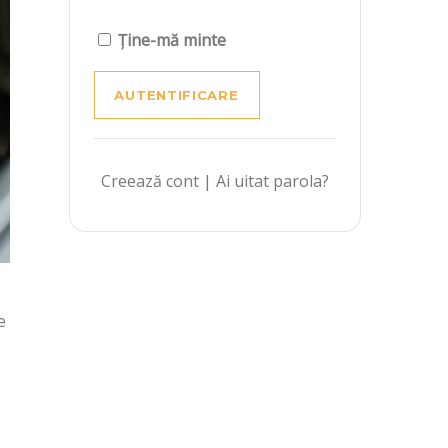
Ține-mă minte
Creează cont
|
Ai uitat parola?
e