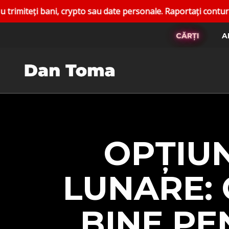
sau date personale. Raportați conturile false. Canalele ofic
CĂRȚI
A
OPȚIUN
LUNARE:
BINE PE