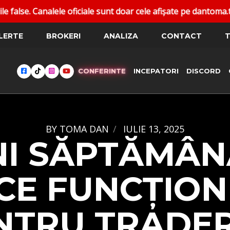
iale sunt doar cele afișate pe dantoma.trade.
⚠ SC
LERTE
BROKERI
ANALIZA
CONTACT
T
CONFERINTE
INCEPATORI
DISCORD
BY
TOMA DAN
IULIE 13, 2025
I SĂPTĂMÂN
 CE FUNCȚION
NTRU TRADERI