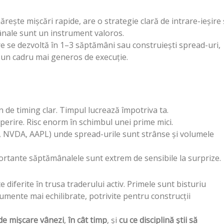
ărește mișcări rapide, are o strategie clară de intrare-ieșire 
ânale sunt un instrument valoros.
re se dezvoltă în 1–3 săptămâni sau construiești spread-uri,
i un cadru mai generos de execuție.
de timing clar. Timpul lucrează împotriva ta.
erire. Risc enorm în schimbul unei prime mici.
QQ, NVDA, AAPL) unde spread-urile sunt strânse și volumele
portante săptămânalele sunt extrem de sensibile la surprize.
diferite în trusa traderului activ. Primele sunt bisturiu
rumente mai echilibrate, potrivite pentru construcții
 de mișcare vânezi
,
în cât timp
, și
cu ce disciplină știi să