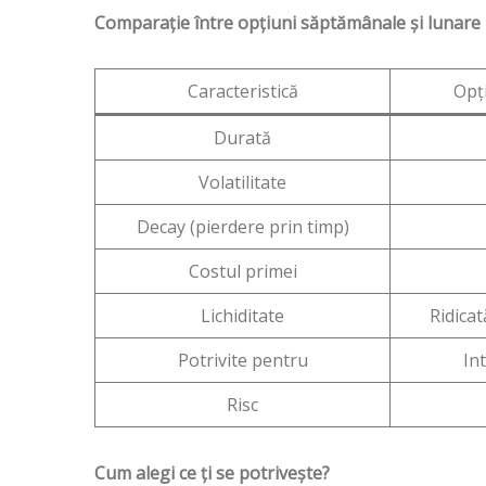
Comparație între opțiuni săptămânale și lunare
Caracteristică
Opț
Durată
Volatilitate
Decay (pierdere prin timp)
Costul primei
Lichiditate
Ridicat
Potrivite pentru
In
Risc
Cum alegi ce ți se potrivește?