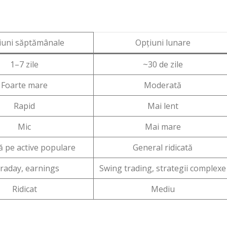
iuni săptămânale
Opțiuni lunare
1–7 zile
~30 de zile
Foarte mare
Moderată
Rapid
Mai lent
Mic
Mai mare
ă pe active populare
General ridicată
traday, earnings
Swing trading, strategii complexe
Ridicat
Mediu