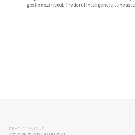
gestionezi riscul
. Traderul inteligent le cunoașt
READ PREVIOUS