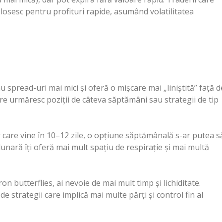
olosesc pentru profituri rapide, asumând volatilitatea
 spread-uri mai mici și oferă o mișcare mai „liniștită” față d
are urmăresc poziții de câteva săptămâni sau strategii de tip
r care vine în 10–12 zile, o opțiune săptămânală s-ar putea s
lunară îți oferă mai mult spațiu de respirație și mai multă
on butterflies, ai nevoie de mai mult timp și lichiditate.
e strategii care implică mai multe părți și control fin al