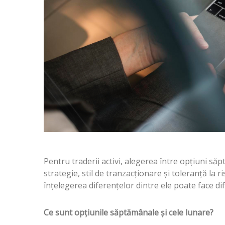
Pentru traderii activi, alegerea între opțiuni să
strategie, stil de tranzacționare și toleranță la r
înțelegerea diferențelor dintre ele poate face di
Ce sunt opțiunile săptămânale și cele lunare?