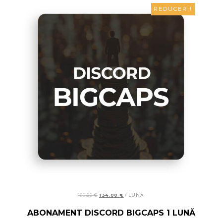
REDUCERI!
199.00
€
134.00
€
/ LUNĂ
READ MORE
ABONAMENT DISCORD BIGCAPS 1 LUNĂ