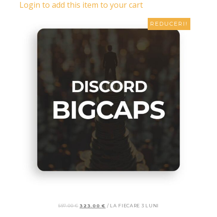
Login to add this item to your cart
REDUCERI!
597.00
€
323.00
€
/ LA FIECARE 3 LUNI