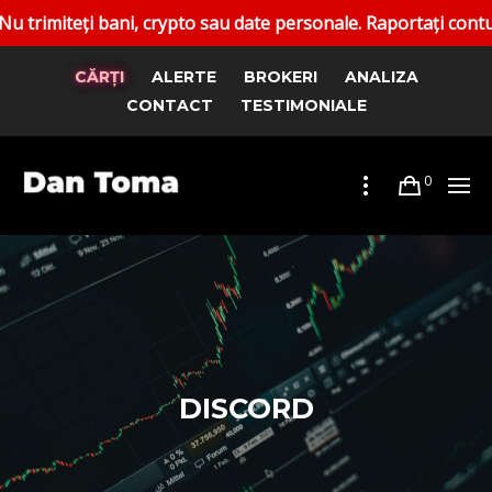
crypto sau date personale. Raportați conturile false. Canale
CĂRȚI
ALERTE
BROKERI
ANALIZA
CONTACT
TESTIMONIALE
0
DISCORD