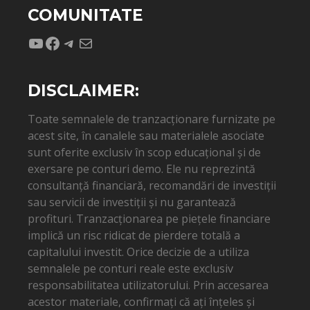
COMUNITATE
YouTube
Facebook
Telegram
Mail
DISCLAIMER:
Toate semnalele de tranzacționare furnizate pe
acest site, în canalele sau materialele asociate
sunt oferite exclusiv în scop educațional și de
exersare pe conturi demo. Ele nu reprezintă
consultanță financiară, recomandări de investiții
sau servicii de investiții și nu garantează
profituri. Tranzacționarea pe piețele financiare
implică un risc ridicat de pierdere totală a
capitalului investit. Orice decizie de a utiliza
semnalele pe conturi reale este exclusiv
responsabilitatea utilizatorului. Prin accesarea
acestor materiale, confirmați că ați înțeles și