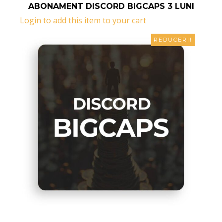
READ MORE
ABONAMENT DISCORD BIGCAPS 3 LUNI
Login to add this item to your cart
REDUCERI!