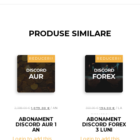
PRODUSE SIMILARE
REDUCERI!
REDUCERI!
2,388.00
€
1,079.00
€
/ AN
360.00
€
194.00
€
/ LA
FIECARE 3 LUNI
READ MORE
READ MORE
ABONAMENT
ABONAMENT
DISCORD AUR 1
DISCORD FOREX
AN
3 LUNI
Login to add this
Login to add this