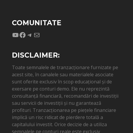
COMUNITATE
YouTube
Facebook
Telegram
Mail
DISCLAIMER:
Toate semnalele de tranzacționare furnizate pe
acest site, în canalele sau materialele asociate
sunt oferite exclusiv în scop educațional și de
exersare pe conturi demo. Ele nu reprezintă
consultanță financiară, recomandări de investiții
sau servicii de investiții și nu garantează
profituri. Tranzacționarea pe piețele financiare
implică un risc ridicat de pierdere totală a
capitalului investit. Orice decizie de a utiliza
semnalele pe conturi reale este exclusiv