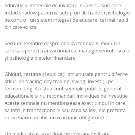
Educație și materiale de învățare, super cursuri care
includ shadow patterns, setup uri de trade si psihologie
de control, un sistem integrat de educare, cel mai rapid
din cate exista.
Secțiuni tematice despre analiză tehnică si modul in
care sa operezi tranzactionarea, managementul riscului
și psihologia pietelor financiare.
Ghiduri, resurse și explicații structurate pentru diferite
stiluri de trading: day trading, swing, investiții pe
termen lung. Acestea sunt semnale publice, general –
educationale si nu recomandari individuae de investitie.
Aceste semnale nu mentionaeaza exact timpul in care
sa intri in tranzactionare sau cand sa iesi, ele prezinta
un scenariu posibil, nu o actiune obligatorie.
Un mediu sigur, axat doar pe invatare învățare.