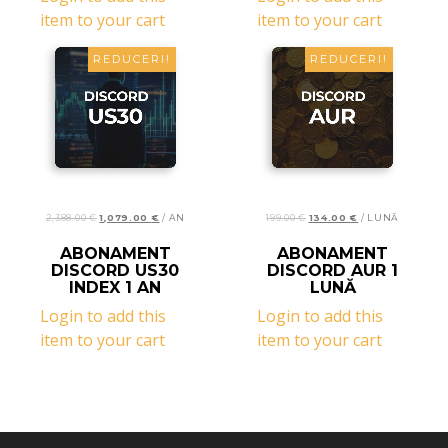
item to your cart
item to your cart
REDUCERI!
REDUCERI!
2,388.00
€
1,079.00
€
/ AN
199.00
€
134.00
€
/ LUNĂ
READ MORE
READ MORE
ABONAMENT
ABONAMENT
DISCORD US30
DISCORD AUR 1
INDEX 1 AN
LUNĂ
Login to add this
Login to add this
item to your cart
item to your cart