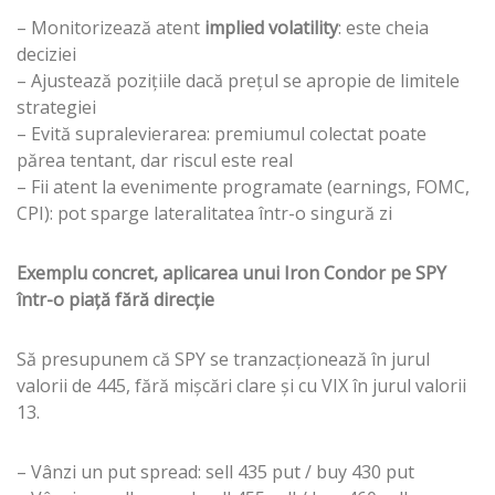
– Monitorizează atent
implied volatility
: este cheia
deciziei
– Ajustează pozițiile dacă prețul se apropie de limitele
strategiei
– Evită supralevierarea: premiumul colectat poate
părea tentant, dar riscul este real
– Fii atent la evenimente programate (earnings, FOMC,
CPI): pot sparge lateralitatea într-o singură zi
Exemplu concret, aplicarea unui Iron Condor pe SPY
într-o piață fără direcție
Să presupunem că SPY se tranzacționează în jurul
valorii de 445, fără mișcări clare și cu VIX în jurul valorii
13.
– Vânzi un put spread: sell 435 put / buy 430 put