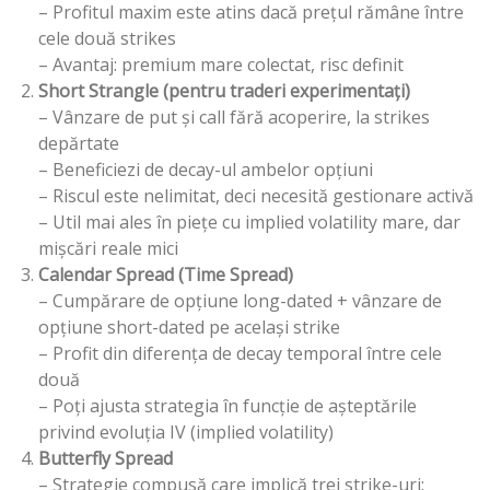
– Profitul maxim este atins dacă prețul rămâne între
cele două strikes
– Avantaj: premium mare colectat, risc definit
Short Strangle (pentru traderi experimentați)
– Vânzare de put și call fără acoperire, la strikes
depărtate
– Beneficiezi de decay-ul ambelor opțiuni
– Riscul este nelimitat, deci necesită gestionare activă
– Util mai ales în piețe cu implied volatility mare, dar
mișcări reale mici
Calendar Spread (Time Spread)
– Cumpărare de opțiune long-dated + vânzare de
opțiune short-dated pe același strike
– Profit din diferența de decay temporal între cele
două
– Poți ajusta strategia în funcție de așteptările
privind evoluția IV (implied volatility)
Butterfly Spread
– Strategie compusă care implică trei strike-uri: