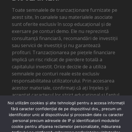
Toate semnalele de tranzacționare furnizate pe
acest site, în canalele sau materialele asociate
sunt oferite exclusiv în scop educațional și de
exersare pe conturi demo. Ele nu reprezintă
consultanță financiară, recomandări de investiții
sau servicii de investiții și nu garantează
profituri. Tranzacționarea pe piețele financiare
implică un risc ridicat de pierdere totală a
capitalului investit. Orice decizie de a utiliza
semnalele pe conturi reale este exclusiv
responsabilitatea utilizatorului. Prin accesarea
acestor materiale, confirmați că ați înțeles și
acceptat caracterul lor strict educațional și faptul
că autorul nu poate fi tras la răspundere pentru
Noi utilizăm cookies și alte tehnologii pentru a accesa informații
eventuale pierderi financiare.
fără caracter confidențial de pe dispozitivul dvs., precum un
identificator unic al dispozitivului și procesăm date cu caracter
personal precum adresele de IP și identificatorii modulelor
cookie pentru afișarea reclamelor personalizate, măsurarea