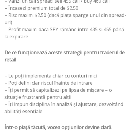
– Vânzi un call spread: sell 455 call / buy 460 call
– Încasezi premium total de $2.50
– Risc maxim: $2.50 (dacă piața sparge unul din spread-
uri)
– Profit maxim: dacă SPY rămâne între 435 și 455 până
la expirare
De ce funcționează aceste strategii pentru traderul de
retail
– Le poți implementa chiar cu conturi mici
– Poți defini clar riscul înainte de intrare
– Îți permit să capitalizezi pe lipsa de mișcare – o
situație frustrantă pentru alții
– Îți impun disciplină în analiză și ajustare, dezvoltând
abilități esențiale
Într-o piață tăcută, vocea opțiunilor devine clară.