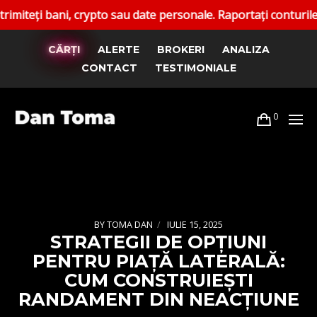
ni, crypto sau date personale. Raportați conturile false. Ca
CĂRȚI
ALERTE
BROKERI
ANALIZA
CONTACT
TESTIMONIALE
0
BY
TOMA DAN
IULIE 15, 2025
STRATEGII DE OPȚIUNI
PENTRU PIAȚĂ LATERALĂ:
CUM CONSTRUIEȘTI
RANDAMENT DIN NEACȚIUNE