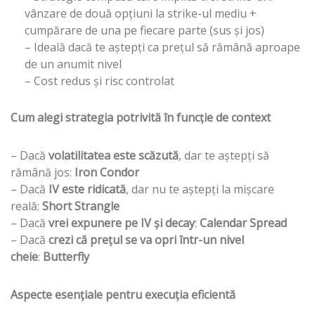
vânzare de două opțiuni la strike-ul mediu +
cumpărare de una pe fiecare parte (sus și jos)
– Ideală dacă te aștepți ca prețul să rămână aproape
de un anumit nivel
– Cost redus și risc controlat
Cum alegi strategia potrivită în funcție de context
– Dacă
volatilitatea este scăzută
, dar te aștepți să
rămână jos:
Iron Condor
– Dacă
IV este ridicată
, dar nu te aștepți la mișcare
reală:
Short Strangle
– Dacă
vrei expunere pe IV și decay
:
Calendar Spread
– Dacă
crezi că prețul se va opri într-un nivel
cheie
:
Butterfly
Aspecte esențiale pentru execuția eficientă