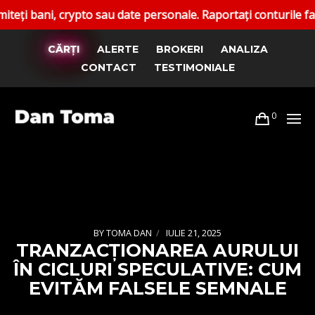
crypto sau date personale. Raportați conturile false. Canale
CĂRȚI
ALERTE
BROKERI
ANALIZA
CONTACT
TESTIMONIALE
0
BY
TOMA DAN
IULIE 21, 2025
TRANZACȚIONAREA AURULUI
ÎN CICLURI SPECULATIVE: CUM
EVITĂM FALSELE SEMNALE