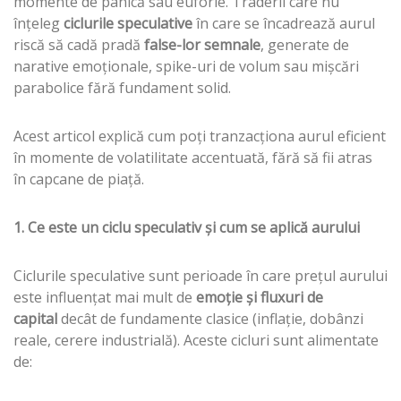
momente de panică sau euforie. Traderii care nu
înțeleg
ciclurile speculative
în care se încadrează aurul
riscă să cadă pradă
false-lor semnale
, generate de
narative emoționale, spike-uri de volum sau mișcări
parabolice fără fundament solid.
Acest articol explică cum poți tranzacționa aurul eficient
în momente de volatilitate accentuată, fără să fii atras
în capcane de piață.
1. Ce este un ciclu speculativ și cum se aplică aurului
Ciclurile speculative sunt perioade în care prețul aurului
este influențat mai mult de
emoție și fluxuri de
capital
decât de fundamente clasice (inflație, dobânzi
reale, cerere industrială). Aceste cicluri sunt alimentate
de: