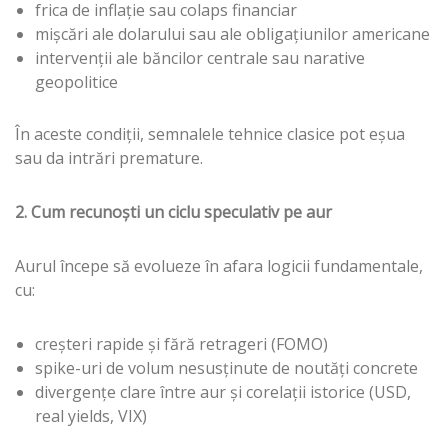
frica de inflație sau colaps financiar
mișcări ale dolarului sau ale obligațiunilor americane
intervenții ale băncilor centrale sau narative
geopolitice
În aceste condiții, semnalele tehnice clasice pot eșua
sau da intrări premature.
2. Cum recunoști un ciclu speculativ pe aur
Aurul începe să evolueze în afara logicii fundamentale,
cu:
creșteri rapide și fără retrageri (FOMO)
spike-uri de volum nesusținute de noutăți concrete
divergențe clare între aur și corelații istorice (USD,
real yields, VIX)