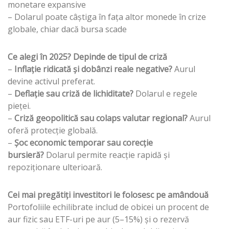
monetare expansive
– Dolarul poate câștiga în fața altor monede în crize
globale, chiar dacă bursa scade
Ce alegi în 2025? Depinde de tipul de criză
–
Inflație ridicată și dobânzi reale negative?
Aurul
devine activul preferat.
–
Deflație sau criză de lichiditate?
Dolarul e regele
pieței.
–
Criză geopolitică sau colaps valutar regional?
Aurul
oferă protecție globală.
–
Șoc economic temporar sau corecție
bursieră?
Dolarul permite reacție rapidă și
repoziționare ulterioară.
Cei mai pregătiți investitori le folosesc pe amândouă
Portofoliile echilibrate includ de obicei un procent de
aur fizic sau ETF-uri pe aur (5–15%) și o rezervă