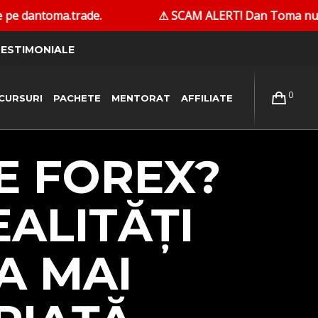
.
⚠ SCAM ALERT! Dan Toma nu contactează persoane î
ESTIMONIALE
0
CURSURI
PACHETE
MENTORAT
AFFILIATE
E FOREX?
EALITĂȚI
A MAI