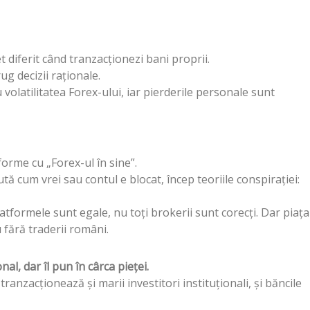
 diferit când tranzacționezi bani proprii.
ug decizii raționale.
olatilitatea Forex-ului, iar pierderile personale sunt
orme cu „Forex-ul în sine”.
ă cum vrei sau contul e blocat, încep teoriile conspirației:
atformele sunt egale, nu toți brokerii sunt corecți. Dar piața
 fără traderii români.
l, dar îl pun în cârca pieței.
tranzacționează și marii investitori instituționali, și băncile