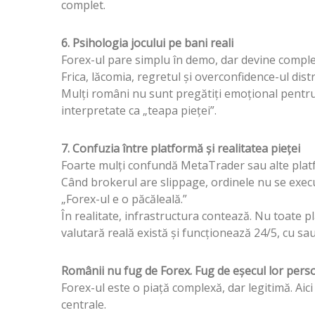
complet.
6. Psihologia jocului pe bani reali
Forex-ul pare simplu în demo, dar devine complet
Frica, lăcomia, regretul și overconfidence-ul distr
Mulți români nu sunt pregătiți emoțional pentru v
interpretate ca „teapa pieței”.
7. Confuzia între platformă și realitatea pieței
Foarte mulți confundă MetaTrader sau alte platf
Când brokerul are slippage, ordinele nu se execut
„Forex-ul e o păcăleală.”
În realitate, infrastructura contează. Nu toate pl
valutară reală există și funcționează 24/5, cu sau
Românii nu fug de Forex. Fug de eșecul lor persona
Forex-ul este o piață complexă, dar legitimă. Aici 
centrale.