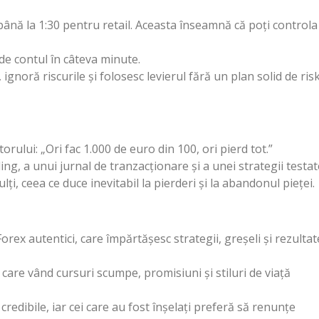
până la 1:30 pentru retail. Aceasta înseamnă că poți controla
erde contul în câteva minute.
 ignoră riscurile și folosesc levierul fără un plan solid de ris
rului: „Ori fac 1.000 de euro din 100, ori pierd tot.”
ing, a unui jurnal de tranzacționare și a unei strategii testat
lți, ceea ce duce inevitabil la pierderi și la abandonul pieței.
rex autentici, care împărtășesc strategii, greșeli și rezultat
care vând cursuri scumpe, promisiuni și stiluri de viață
redibile, iar cei care au fost înșelați preferă să renunțe