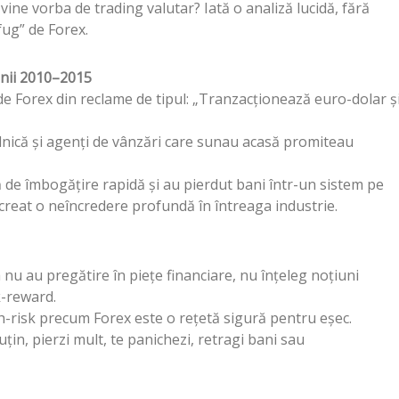
ne vorba de trading valutar? Iată o analiză lucidă, fără
fug” de Forex.
anii 2010–2015
e Forex din reclame de tipul: „Tranzacționează euro-dolar ș
lnică și agenți de vânzări care sunau acasă promiteau
de îmbogățire rapidă și au pierdut bani într-un sistem pe
 creat o neîncredere profundă în întreaga industrie.
nu au pregătire în piețe financiare, nu înțeleg noțiuni
k-reward.
gh-risk precum Forex este o rețetă sigură pentru eșec.
țin, pierzi mult, te panichezi, retragi bani sau