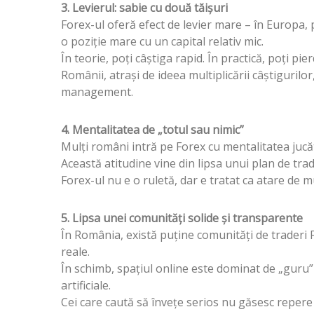
3. Levierul: sabie cu două tăișuri
Forex-ul oferă efect de levier mare – în Europa, 
o poziție mare cu un capital relativ mic.
În teorie, poți câștiga rapid. În practică, poți pi
Românii, atrași de ideea multiplicării câștigurilor,
management.
4. Mentalitatea de „totul sau nimic”
Mulți români intră pe Forex cu mentalitatea jucăto
Această atitudine vine din lipsa unui plan de trad
Forex-ul nu e o ruletă, dar e tratat ca atare de mu
5. Lipsa unei comunități solide și transparente
În România, există puține comunități de traderi Fo
reale.
În schimb, spațiul online este dominat de „guru” 
artificiale.
Cei care caută să învețe serios nu găsesc repere c