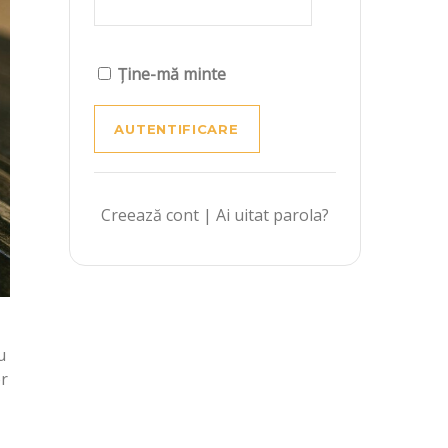
Ține-mă minte
Creează cont
|
Ai uitat parola?
u
or