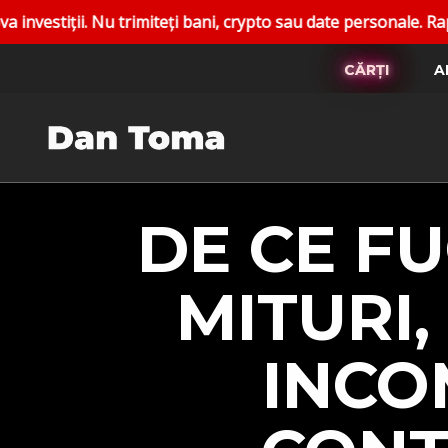
i bani, crypto sau date personale. Raportați conturile fals
CĂRȚI
A
DE CE F
MITURI,
INCO