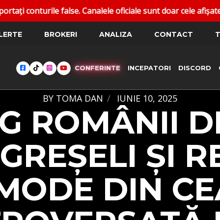
e. Canalele oficiale sunt doar cele afișate pe dantoma.trade
LERTE
BROKERI
ANALIZA
CONTACT
T
CONFERINTE
INCEPATORI
DISCORD
BY
TOMA DAN
IUNIE 10, 2025
UG ROMÂNII D
 GREȘELI ȘI R
MODE DIN CE