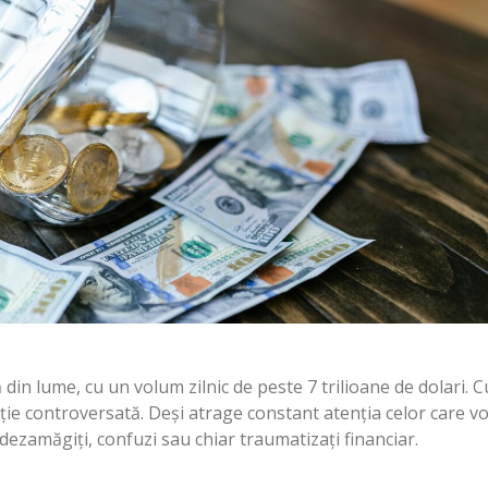
 din lume, cu un volum zilnic de peste 7 trilioane de dolari. C
ție controversată. Deși atrage constant atenția celor care v
 dezamăgiți, confuzi sau chiar traumatizați financiar.