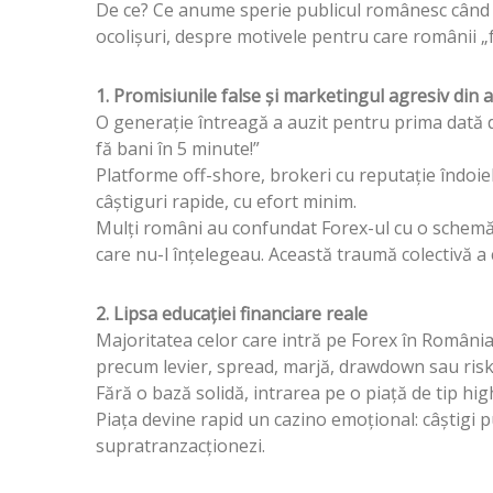
De ce? Ce anume sperie publicul românesc când vi
ocolișuri, despre motivele pentru care românii „
1. Promisiunile false și marketingul agresiv din 
O generație întreagă a auzit pentru prima dată d
fă bani în 5 minute!”
Platforme off-shore, brokeri cu reputație îndoie
câștiguri rapide, cu efort minim.
Mulți români au confundat Forex-ul cu o schemă 
care nu-l înțelegeau. Această traumă colectivă a
2. Lipsa educației financiare reale
Majoritatea celor care intră pe Forex în România 
precum levier, spread, marjă, drawdown sau ris
Fără o bază solidă, intrarea pe o piață de tip hi
Piața devine rapid un cazino emoțional: câștigi pu
supratranzacționezi.