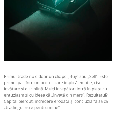
Primul trade nu e doar un clic pe „Buy” sau „Sell”. Este
primul pas într-un proces care implică emoție, risc,
învățare și disciplină. Mulți începători intră în piețe cu
entuziasm și cu ideea că „învață din mers”. Rezultatul?
Capital pierdut, încredere erodată și concluzia falsă că
„tradingul nu e pentru mine”.