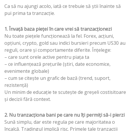
Ca să nu ajungi acolo, iată ce trebuie să știi înainte să
pui prima ta tranzacție.
1. Învață baza pieței în care vrei să tranzacționezi
Nu toate piețele funcționează la fel. Forex, acțiuni,
opțiuni, crypto, gold sau indici bursieri precum US30 au
reguli, orare și comportamente diferite. Înțelege:
– care sunt orele active pentru piața ta
– ce influențează prețurile (știri, date economice,
evenimente globale)
– cum se citește un grafic de bază (trend, suport,
rezistență)
Un minim de educație te scutește de greșeli costisitoare
și decizii fără context.
2. Nu tranzacționa bani pe care nu îți permiți să-i pierzi
Sună simplu, dar este regula pe care majoritatea o
încalcă. Tradingul implică risc. Primele tale tranzacții