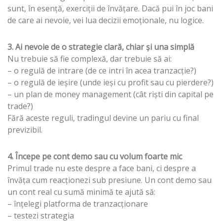
sunt, în esență, exerciții de învățare. Dacă pui în joc bani
de care ai nevoie, vei lua decizii emoționale, nu logice.
3. Ai nevoie de o strategie clară, chiar și una simplă
Nu trebuie să fie complexă, dar trebuie să ai:
– o regulă de intrare (de ce intri în acea tranzacție?)
– o regulă de ieșire (unde ieși cu profit sau cu pierdere?)
– un plan de money management (cât riști din capital pe
trade?)
Fără aceste reguli, tradingul devine un pariu cu final
previzibil.
4. Începe pe cont demo sau cu volum foarte mic
Primul trade nu este despre a face bani, ci despre a
învăța cum reacționezi sub presiune. Un cont demo sau
un cont real cu sumă minimă te ajută să:
– înțelegi platforma de tranzacționare
– testezi strategia