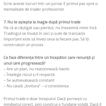
Scrie aceste lucruri într-un jurnal. E primul pas spre o
mentalitate de trader profesionist.
7. Nu te aștepta la magie după primul trade
Fie că ai câștigat sau pierdut, nu înseamnă nimic încă.
Tradingul se învață în zeci și sute de tranzacții.
Important este să înveți ceva la fiecare pas. Să îți
construiești un proces.
Ce face diferența între un începător care renunță și
unul care progresează?
– Are un plan, nu reacționează haotic
– Înțelege riscul și îl respectă
– Se autoevaluează constant
– Nu caută „lovitura” – ci consistența
Primul trade e doar începutul. Dacă pornești cu
mindsetul corect, poți construi o fundație solidă. Dacă îl