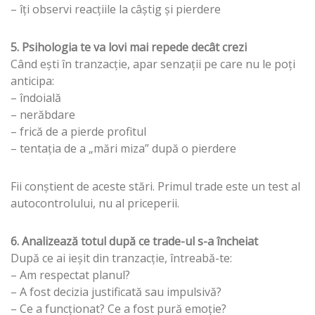
– îți observi reacțiile la câștig și pierdere
5. Psihologia te va lovi mai repede decât crezi
Când ești în tranzacție, apar senzații pe care nu le poți
anticipa:
– îndoială
– nerăbdare
– frică de a pierde profitul
– tentația de a „mări miza” după o pierdere
Fii conștient de aceste stări. Primul trade este un test al
autocontrolului, nu al priceperii.
6. Analizează totul după ce trade-ul s-a încheiat
După ce ai ieșit din tranzacție, întreabă-te:
– Am respectat planul?
– A fost decizia justificată sau impulsivă?
– Ce a funcționat? Ce a fost pură emoție?