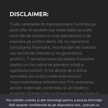
DISCLAIMER:
Toate semnalele de tranzacționare furnizate pe
acest site, în canalele sau materialele asociate
sunt oferite exclusiv în scop educațional și de
exersare pe conturi demo. Ele nu reprezintă
consultanță financiară, recomandări de investiții
sau servicii de investiții și nu garantează
profituri. Tranzacționarea pe piețele financiare
implică un risc ridicat de pierdere totală a
capitalului investit. Orice decizie de a utiliza
semnalele pe conturi reale este exclusiv
responsabilitatea utilizatorului. Prin accesarea
acestor materiale, confirmați că ați înțeles și
acceptat caracterul lor strict educațional și faptul
că autorul nu poate fi tras la răspundere pentru
Noi utilizăm cookies și alte tehnologii pentru a accesa informații
eventuale pierderi financiare.
fără caracter confidențial de pe dispozitivul dvs., precum un