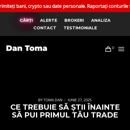
ni, crypto sau date personale. Raportați conturile false. Ca
CĂRȚI
ALERTE
BROKERI
ANALIZA
CONTACT
TESTIMONIALE
0
BY
TOMA DAN
IUNIE 27, 2025
CE TREBUIE SĂ ȘTII ÎNAINTE
SĂ PUI PRIMUL TĂU TRADE