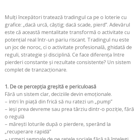
Mulți începători tratează tradingul ca pe o loterie cu
grafice: „dacă urcă, câștig; dacă scade, pierd”. Adevărul
este că această mentalitate transformă o activitate cu
potențial real într-un pariu riscant. Tradingul nu este
un joc de noroc, ci o activitate profesională, ghidată de
reguli, strategie și disciplină. Ce face diferența între
pierderi constante și rezultate consistente? Un sistem
complet de tranzacționare.
1. De ce percepția greșită e periculoasă
Fără un sistem clar, deciziile devin emoționale.
– intri în piață din frică să nu ratezi un „pump”
– ieși prea devreme sau prea târziu dintr-o poziție, fără
o regulă
– mărești loturile după o pierdere, sperând la
„recuperare rapidă”
– urmezi semnale de pe rețele sociale fără să înțelegi