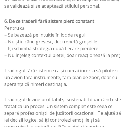
se validează și se adaptează stilului personal.
6. De ce traderii fără sistem pierd constant
Pentru că:
– Se bazează pe intuiție în loc de reguli
– Nu știu când greșesc, deci repetă greșelile
– Își schimbă strategia după fiecare pierdere
– Nu înțeleg contextul pieței, doar reacționează la preț
Tradingul fără sistem e ca și cum ai încerca să pilotezi
un avion fără instrumente, fără plan de zbor, doar cu
speranța că nimeri destinația.
Tradingul devine profitabil și sustenabil doar când este
tratat ca un proces. Un sistem complet este ceea ce
separă profesioniștii de jucătorii ocazionali. Te ajută să
iei decizii logice, să îți controlezi emoțiile și să
construiești o carieră reală în piețele financiare.