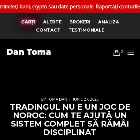
ni, crypto sau date personale. Raportați conturile false. C
CĂRȚI
ALERTE
BROKERI
ANALIZA
CONTACT
TESTIMONIALE
0
BY
TOMA DAN
IUNIE 27, 2025
TRADINGUL NU E UN JOC DE
NOROC: CUM TE AJUTĂ UN
SISTEM COMPLET SĂ RĂMÂI
DISCIPLINAT