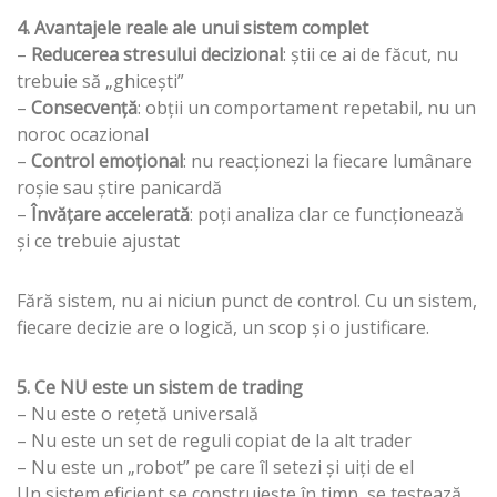
4. Avantajele reale ale unui sistem complet
–
Reducerea stresului decizional
: știi ce ai de făcut, nu
trebuie să „ghicești”
–
Consecvență
: obții un comportament repetabil, nu un
noroc ocazional
–
Control emoțional
: nu reacționezi la fiecare lumânare
roșie sau știre panicardă
–
Învățare accelerată
: poți analiza clar ce funcționează
și ce trebuie ajustat
Fără sistem, nu ai niciun punct de control. Cu un sistem,
fiecare decizie are o logică, un scop și o justificare.
5. Ce NU este un sistem de trading
– Nu este o rețetă universală
– Nu este un set de reguli copiat de la alt trader
– Nu este un „robot” pe care îl setezi și uiți de el
Un sistem eficient se construiește în timp, se testează,