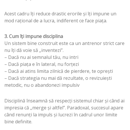
Acest cadru îți reduce drastic erorile și îți impune un
mod rațional de a lucra, indiferent ce face piața.
3. Cum îți impune disciplina
Un sistem bine construit este ca un antrenor strict care
nu îți dă voie să „inventezi”.
– Dacă nu ai semnalul tău, nu intri
– Dacă piața e în lateral, nu forțezi
– Dacă ai atins limita zilnică de pierdere, te oprești
– Dacă strategia nu mai dă rezultate, o revizuiești
metodic, nu o abandonezi impulsiv
Disciplină înseamnă să respecți sistemul chiar și când ai
impresia că „merge și altfel”. Paradoxal, succesul apare
când renunți la impuls și lucrezi în cadrul unor limite
bine definite.