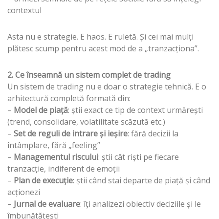
contextul
Asta nu e strategie. E haos. E ruletă. Și cei mai mulți
plătesc scump pentru acest mod de a „tranzacționa”.
2. Ce înseamnă un sistem complet de trading
Un sistem de trading nu e doar o strategie tehnică. E o
arhitectură completă formată din:
–
Model de piață
: știi exact ce tip de context urmărești
(trend, consolidare, volatilitate scăzută etc.)
–
Set de reguli de intrare și ieșire
: fără decizii la
întâmplare, fără „feeling”
–
Managementul riscului
: știi cât riști pe fiecare
tranzacție, indiferent de emoții
–
Plan de execuție
: știi când stai departe de piață și când
acționezi
–
Jurnal de evaluare
: îți analizezi obiectiv deciziile și le
îmbunătățești